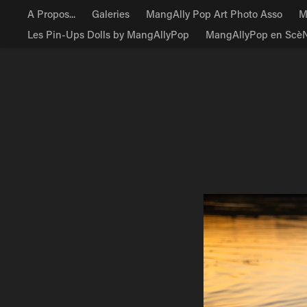
A Propos...
Galeries
MangAlly Pop Art Photo Asso
M
Les Pin-Ups Dolls by MangAllyPop
MangAllyPop en Scè