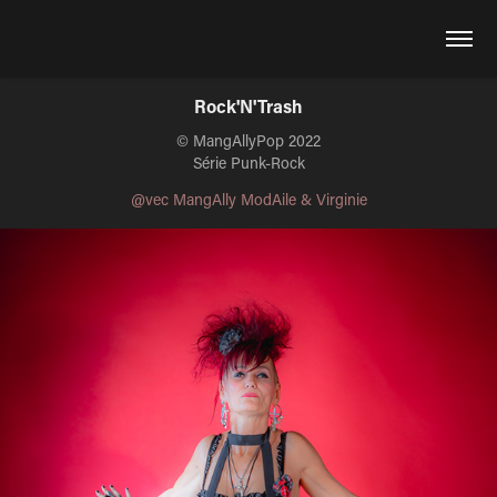
Rock'N'Trash
© MangAllyPop 2022
Série Punk-Rock
@vec MangAlly ModAile & Virginie